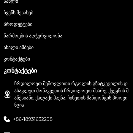
Სახლი
Ჩვენს Შესახებ
Პროდუქტები
Წარმოების Აღჭურვილობა
Ახალი Ამბები
Კონტაქტები
ᲙᲝᲜᲢᲐᲥᲢᲔᲑᲘ
ჩრდილოეთ შემოვლითი რგოლის გზატკეცილის დ
ასავლეთ მონაკვეთის ჩრდილოეთ მხარე, ქვეყნის შ

ანქსიანი, ქალაქი ჰაეზა, ჩინეთის შანდონგის პროვი
ნცია

+86-18931632298