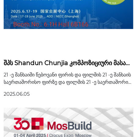

შპს Shandun Chunjia კომპოზიციური მასალ
ები ჩვენ გეპატიჟებით მონაწილეობა მიიღოთ
21 -ე შანხაიში წებოვანი ფირის და ფილმის 21 -ე შანხაის
შანხაიში ფირებისა და ფილმების APFE გამო
საერთაშორისო ფირზე და ფილმის 21 -ე საერთაშორის
ფენაში
ო გამოფენა ერთდროულად არის კინოინდუსტრიის საი
2025.06.05
ზოლაციო და შერჩევის გამოფენის გამოფენა ...