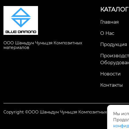
КАТАЛОГ
Главная
О Нас
ООО Шаньдун Чуньцзя Композитных
Продукция
материалов
Производс
Оборудова
Новости
Контакты
Copyright ©ООО Шаньдун Чуньцзя Композитных материал
Мы исп
Продол
конфид