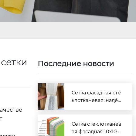
 сетки
Последние новости
Сетка фасадная сте
клотканевая: надёж
ная защита и отделк
качестве
а фасадов
т
Сетка стеклотканев
ая фасадная 10х10 м