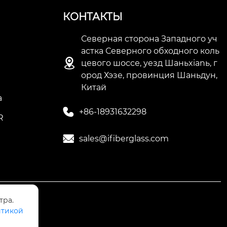
КОНТАКТЫ
Северная сторона Западного уч
астка Северного обходного коль

цевого шоссе, уезд Шаньxianь, г
ород Хэзе, провинция Шаньдун,
Китай
а

+86-18931632298
R

sales@ifiberglass.com
тра.
тикой