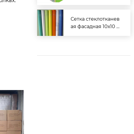
олках.
м — надёжный пост
авщик с доставкой
Сетка стеклотканев
ая фасадная 10х10 м
м — надёжный про
изводитель с гаран
тией качества