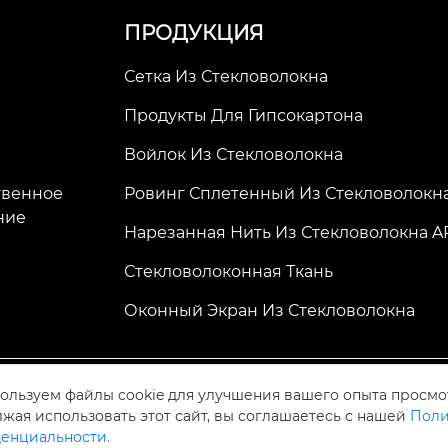
ПРОДУКЦИЯ
Сетка Из Стекловолокна
Продукты Для Гипсокартона
Войлок Из Стекловолокна
твенное
Ровинг Сплетенный Из Стекловолокн
ние
Нарезанная Нить Из Стекловолокна A
Стекловолоконная Ткань
Оконный Экран Из Стекловолокна
ов
ользуем файлы cookie для улучшения вашего опыта просмо
жая использовать этот сайт, вы соглашаетесь с нашей
Поли
енциальности.