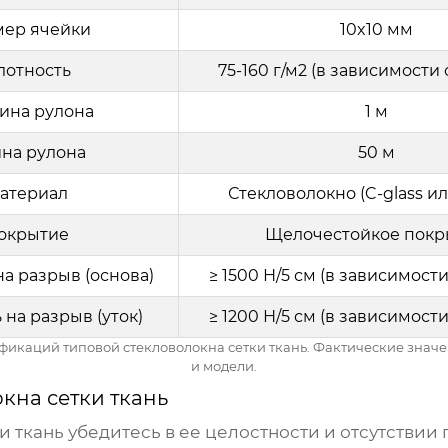
мер ячейки
10x10 мм
лотность
75-160 г/м2 (в зависимости
ина рулона
1 м
на рулона
50 м
атериал
Стекловолокно (C-glass ил
окрытие
Щелочестойкое покр
а разрыв (основа)
≥ 1500 Н/5 см (в зависимост
на разрыв (уток)
≥ 1200 Н/5 см (в зависимост
ификаций типовой
стекловолокна сетки ткань
. Фактические значе
и модели.
кна сетки ткань
и ткань
убедитесь в ее целостности и отсутствии