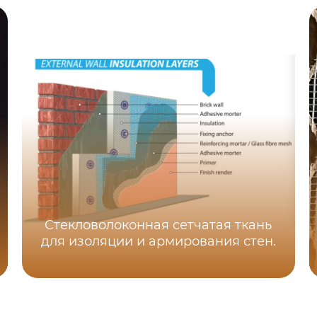
Стекловолоконная сетчатая ткань
для изоляции и армирования стен.