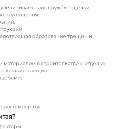
увеличивает срок службы отделки.
ого утепления.
рытий.
струкций.
редотвращая образование трещин и
 материалом в строительстве и отделке:
разование трещин.
творами.
зких температур.
итая?
факторы: