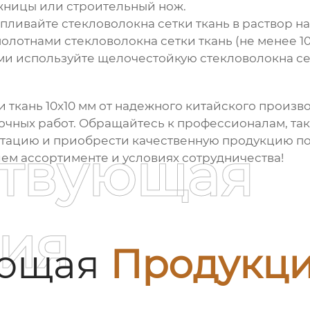
жницы или строительный нож.
апливайте
стекловолокна сетки ткань
в раствор на
 полотнами
стекловолокна сетки ткань
(не менее 10
ми используйте щелочестойкую
стекловолокна се
и ткань
10x10 мм от надежного китайского произво
очных работ. Обращайтесь к профессионалам, та
тацию и приобрести качественную продукцию по
ствующая
шем ассортименте и условиях сотрудничества!
ия
ующая
Продукц