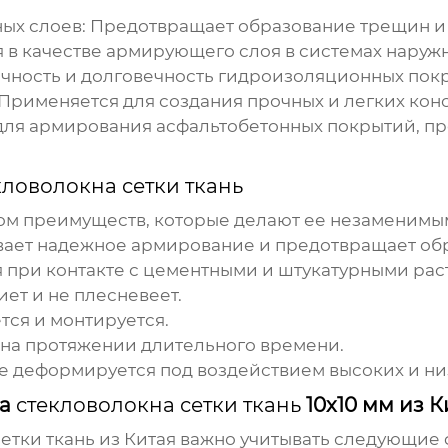
х слоев: Предотвращает образование трещин и 
 в качестве армирующего слоя в системах наружн
чность и долговечность гидроизоляционных пок
Применяется для создания прочных и легких кон
для армирования асфальтобетонных покрытий, п
кловолокна сетки ткань
ом преимуществ, которые делают ее незаменимым
вает надежное армирование и предотвращает об
я при контакте с цементными и штукатурными рас
иет и не плесневеет.
ется и монтируется.
 на протяжении длительного времени.
е деформируется под воздействием высоких и ни
ка
стекловолокна сетки ткань
10x10 мм из К
етки ткань
из Китая важно учитывать следующие 