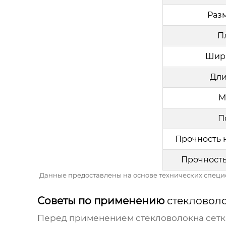
Раз
П
Шир
Дли
М
П
Прочность н
Прочность 
Данные предоставлены на основе технических спец
Советы по применению
стекловоло
Перед применением
стекловолокна сетк