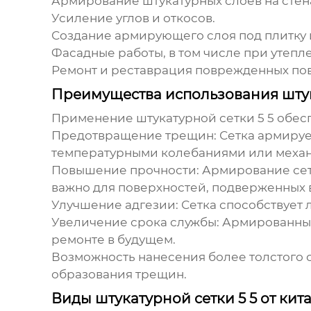
Армирование штукатурных слоев на стена
Усиление углов и откосов.
Создание армирующего слоя под плитку 
Фасадные работы, в том числе при утепл
Ремонт и реставрация поврежденных по
Преимущества использования штук
Применение
штукатурной сетки 5 5
обесп
Предотвращение трещин:
Сетка армируе
температурными колебаниями или меха
Повышение прочности:
Армирование сетк
важно для поверхностей, подверженных 
Улучшение адгезии:
Сетка способствует 
Увеличение срока службы:
Армированный 
ремонте в будущем.
Возможность нанесения более толстого с
образования трещин.
Виды штукатурной сетки 5 5 от ки