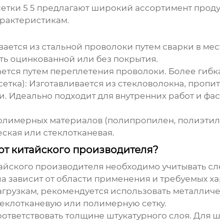
етки 5 5
предлагают широкий ассортимент проду
арактеристикам.
ается из стальной проволоки путем сварки в ме
ть оцинкованной или без покрытия.
ется путем переплетения проволоки. Более гибкая
етка):
Изготавливается из стекловолокна, пропит
и. Идеально подходит для внутренних работ и фа
олимерных материалов (полипропилен, полиэтилен)
ская или стеклотканевая.
 от китайского производителя?
айского производителя
необходимо учитывать с
 зависит от области применения и требуемых ха
грузкам, рекомендуется использовать металличес
теклотканевую или полимерную сетку.
ответствовать толщине штукатурного слоя. Для ш