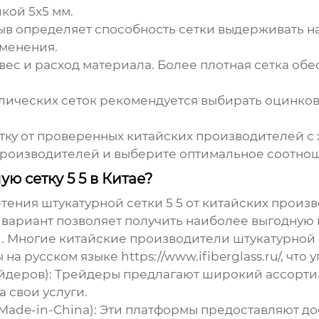
кой 5х5 мм.
в определяет способность сетки выдерживать на
именения.
 вес и расход материала. Более плотная сетка о
лических сеток рекомендуется выбирать оцинков
тку от проверенных
китайских производителей
с 
 производителей и выберите оптимальное соотнош
ю сетку 5 5 в Китае?
етения
штукатурной сетки 5 5
от
китайских произ
 вариант позволяет получить наиболее выгодную 
и. Многие
китайские производители штукатурной с
 на русском языке
https://www.ifiberglass.ru/
, что
йдеров):
Трейдеры предлагают широкий ассортим
 свои услуги.
Made-in-China):
Эти платформы предоставляют до