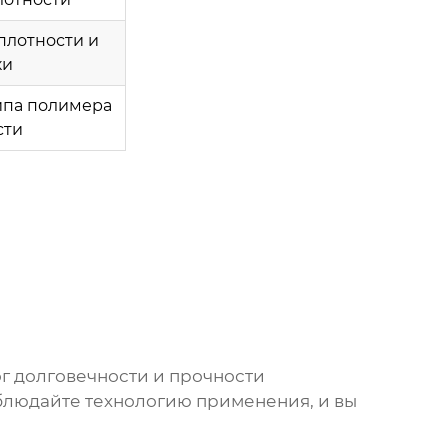
плотности и
ки
ипа полимера
сти
ог долговечности и прочности
облюдайте технологию применения, и вы