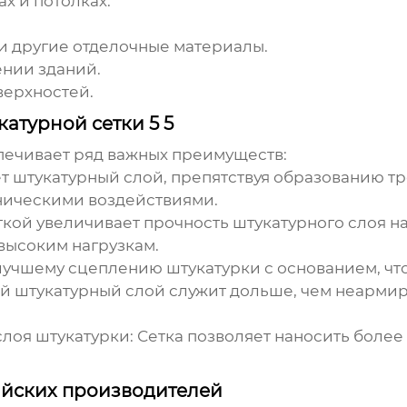
х и потолках.
и другие отделочные материалы.
ении зданий.
верхностей.
атурной сетки 5 5
ечивает ряд важных преимуществ:
т штукатурный слой, препятствуя образованию тр
ническими воздействиями.
ой увеличивает прочность штукатурного слоя на
высоким нагрузкам.
лучшему сцеплению штукатурки с основанием, что
штукатурный слой служит дольше, чем неармиро
лоя штукатурки:
Сетка позволяет наносить более
тайских производителей