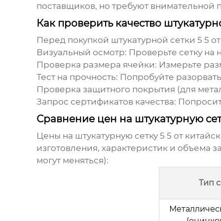
поставщиков, но требуют внимательной 
Как проверить качество штукатурно
Перед покупкой
штукатурной сетки 5 5
о
Визуальный осмотр:
Проверьте сетку на 
Проверка размера ячейки:
Измерьте разм
Тест на прочность:
Попробуйте разорвать 
Проверка защитного покрытия (для метал
Запрос сертификатов качества:
Попросите
Сравнение цен на штукатурную сет
Цены на
штукатурную сетку 5 5
от
китайск
изготовления, характеристик и объема 
могут меняться):
Тип 
Металличес
(оцинко