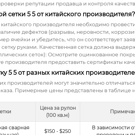
проверки репутации продавца и контроля качест
й сетки 5 5 от китайского производителя?
т
китайского производителя
необходимо провести
наличие дефектов (разрывы, неровности, коррозия
ер ячейки и убедитесь, что он соответствует зая
сетку руками. Качественная сетка должна выдер
лических сеток):
Осмотрите оцинкованное покры
 производителя предоставить сертификаты каче
ку 5 5 от разных китайских производител
их производителей
могут значительно отличаться
заказа. Примерные цены представлены в таблице 
Цена за рулон
сетки
Примеча
(100 кв.м)
кая сварная
В зависимости 
$150 - $250
ванная)
проволоки и п