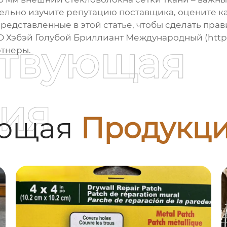
ельно изучите репутацию поставщика, оцените ка
редставленные в этой статье, чтобы сделать пра
О Хэбэй Голубой Бриллиант Международный (
http
ствующая
ртнеры.
ия
ующая
Продукц