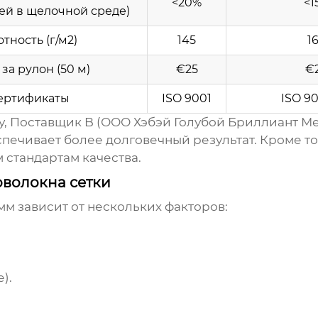
<20%
<1
ей в щелочной среде)
тность (г/м2)
145
1
за рулон (50 м)
€25
€
ертификаты
ISO 9001
ISO 90
у, Поставщик B (ООО Хэбэй Голубой Бриллиант М
спечивает более долговечный результат. Кроме то
 стандартам качества.
оволокна сетки
 мм
зависит от нескольких факторов:
).