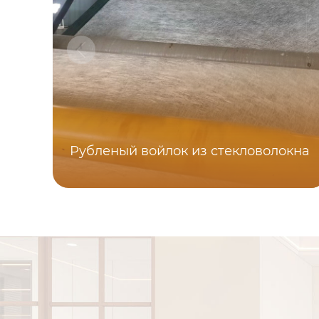
Рубленый войлок из стекловолокна