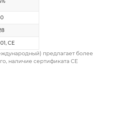
5%
60
28
01, CE
еждународный) предлагает более
го, наличие сертификата CE