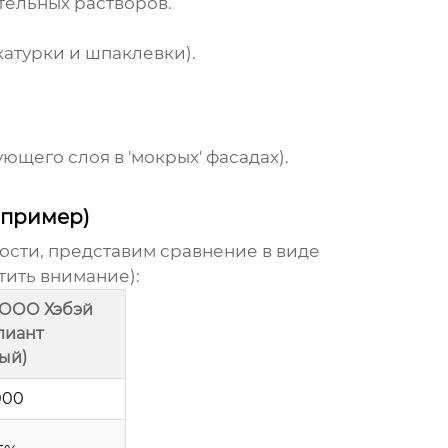
тельных растворов.
катурки и шпаклевки).
щего слоя в 'мокрых' фасадах).
(пример)
ости, представим сравнение в виде
тить внимание):
(ООО Хэбэй
лиант
ый)
000