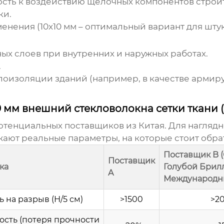
ость к воздействию щелочных компонентов строи
ки.
енения (10x10 мм – оптимальный вариант для шту
х слоев при внутренних и наружных работах.
.
оизоляции зданий (например, в качестве армирую
0 мм внешний стекловолокна сетки ткани 
отенциальных поставщиков из Китая. Для наглядн
ают реальные параметры, на которые стоит обра
Поставщик B 
Поставщик
ка
Голубой Брил
A
Международн
 на разрыв (Н/5 см)
>1500
>2
сть (потеря прочности