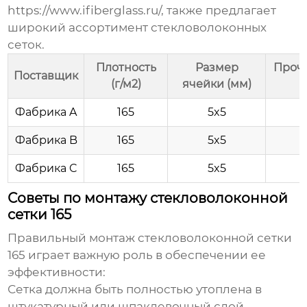
https://www.ifiberglass.ru/
, также предлагает
широкий ассортимент стекловолоконных
сеток.
Плотность
Размер
Прочн
Поставщик
(г/м2)
ячейки (мм)
Фабрика A
165
5x5
Фабрика B
165
5x5
Фабрика C
165
5x5
Советы по монтажу стекловолоконной
сетки 165
Правильный монтаж
стекловолоконной сетки
165
играет важную роль в обеспечении ее
эффективности:
Сетка должна быть полностью утоплена в
штукатурный или шпаклевочный слой.