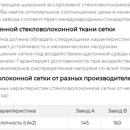
агающие широкий ассортимент
стекловолоконной
обы найти оптимальное соотношение цены и качес
 завода соответствует международным стандартам
енной стекловолоконной ткани сетки
тка
должна обладать следующими характеристик
ет устойчивость к механическим нагрузкам.
ение сетки под воздействием щелочной среды 
чению:
Гарантирует долговечность при воздействи
вномерное распределение нагрузки по всей пов
олоконной сетки от разных производител
ных характеристик
стекловолоконной сетки
от н
за):
арактеристика
Завод A
Завод B
лотность (г/м2)
145
160