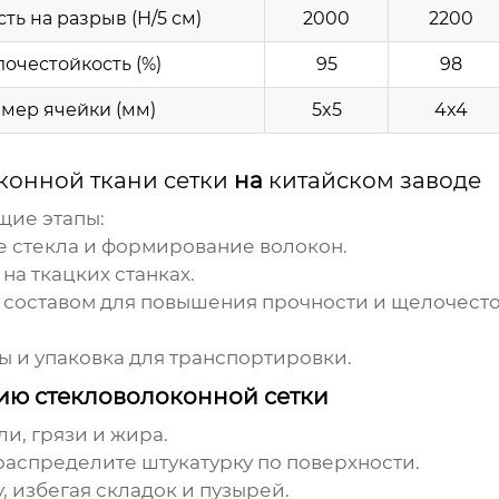
ть на разрыв (Н/5 см)
2000
2200
очестойкость (%)
95
98
мер ячейки (мм)
5x5
4x4
конной ткани сетки
на
китайском заводе
щие этапы:
е стекла и формирование волокон.
на ткацких станках.
 составом для повышения прочности и щелочесто
ны и упаковка для транспортировки.
ию стекловолоконной сетки
ли, грязи и жира.
распределите штукатурку по поверхности.
у, избегая складок и пузырей.