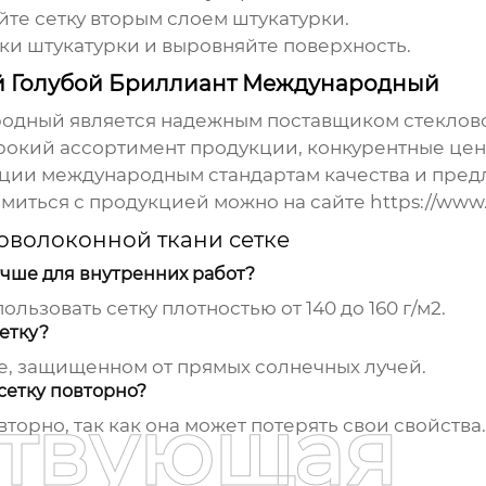
йте сетку вторым слоем штукатурки.
ки штукатурки и выровняйте поверхность.
й Голубой Бриллиант Международный
родный является надежным поставщиком
стеклов
рокий ассортимент продукции, конкурентные цен
кции международным стандартам качества и пре
омиться с продукцией можно на сайте
https://www.
оволоконной ткани сетке
учше для внутренних работ?
ьзовать сетку плотностью от 140 до 160 г/м2.
етку?
те, защищенном от прямых солнечных лучей.
сетку повторно?
ствующая
торно, так как она может потерять свои свойства.