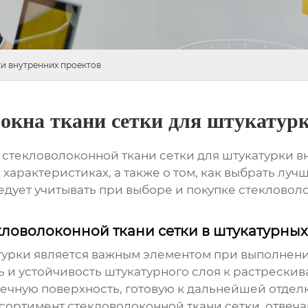
ки внутренних проектов
локна ткани сетки для штукатур
 стекловолоконной ткани сетки для штукатурки
вн
арактеристиках, а также о том, как выбрать луч
едует учитывать при выборе и покупке стеклово
ловолоконной ткани сетки в штукатурных
турки
является важным элементом при выполнении
 и устойчивость штукатурного слоя к растреск
вечную поверхность, готовую к дальнейшей отдел
ссортимент
стекловолоконной ткани сетки
, отве