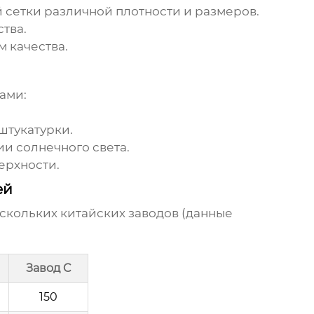
 сетки
различной плотности и размеров.
тва.
 качества.
ами:
штукатурки.
и солнечного света.
ерхности.
ей
ескольких
китайских заводов
(данные
Завод C
150