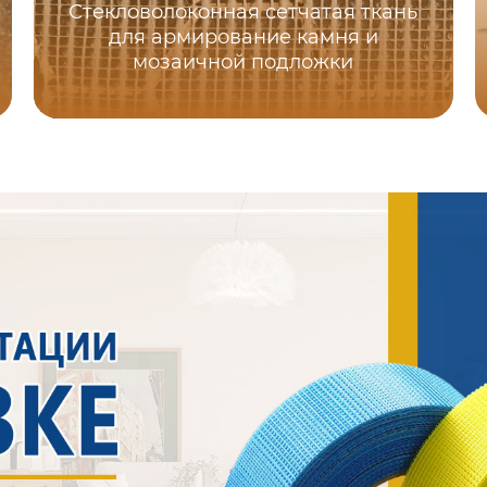
Стекловолоконная сетчатая ткань
для армирование камня и
мозаичной подложки