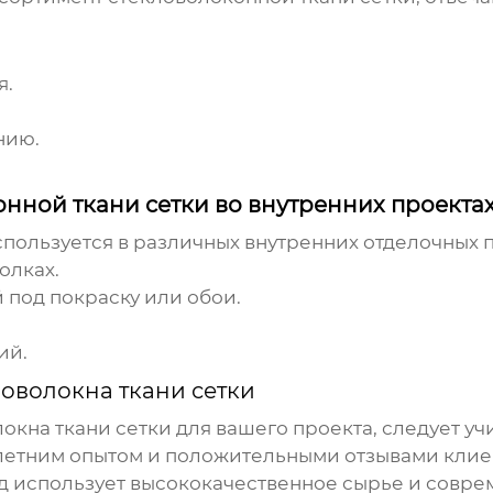
я.
нию.
нной ткани сетки во внутренних проекта
ользуется в различных внутренних отделочных п
олках.
 под покраску или обои.
ий.
ловолокна ткани сетки
локна ткани сетки
для вашего проекта, следует уч
летним опытом и положительными отзывами клие
од использует высококачественное сырье и совре