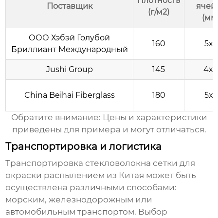
Плотность
Поставщик
ячей
(г/м2)
(мм
ООО Хэбэй Голубой
160
5x5
Бриллиант Международный
Jushi Group
145
4x
China Beihai Fiberglass
180
5x5
Обратите внимание: Цены и характеристики
приведены для примера и могут отличаться.
Транспортировка и логистика
Транспортировка
стекловолокна сетки для
окраски распылением
из Китая может быть
осуществлена различными способами:
морским, железнодорожным или
автомобильным транспортом. Выбор