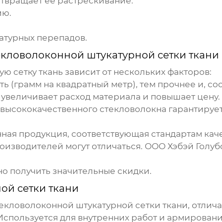
твращает ее растрескивание.
ию.
атурных перепадов.
екловолоконной штукатурной сетки ткани
ю сетку ткань
зависит от нескольких факторов:
ь (грамм на квадратный метр), тем прочнее и, соо
величивает расход материала и повышает цену.
ысококачественного стекловолокна гарантирует 
ая продукция, соответствующая стандартам каче
оизводителей могут отличаться.
ООО Хэбэй Голу
о получить значительные скидки.
ой сетки ткани
екловолоконной штукатурной сетки ткани
, отлич
 Используется для внутренних работ и армировани