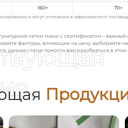
я
160+
70+
нтировочно и могут отличаться в зависимости от поставщи
укатурной сетки ткани
с сертификатом – важный 
тывайте факторы, влияющие на цену, выбирайте н
ствующая
 данная статья помогла вам разобраться в этом 
ия
ующая
Продукц