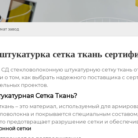
икат завод
штукатурка сетка ткань сертифи
ю
СД стекловолоконную штукатурную сетку ткань
о
 и о том, как выбрать надежного поставщика с се
ельных проектов.
укатурная Сетка Ткань?
ткань
– это материал, используемый для армиров
кловолокна и покрывается специальным составом,
то предотвращает разрушение сетки и обеспечив
онной сетки