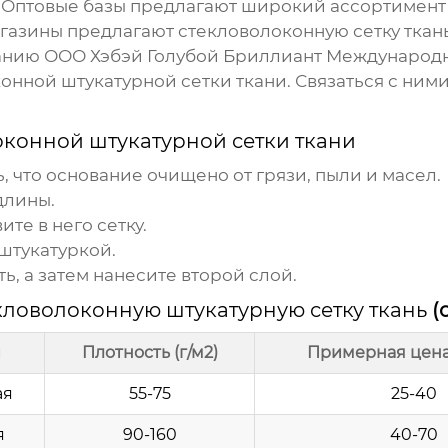
Оптовые базы предлагают широкий ассортимент 
газины предлагают
стекловолоконную сетку ткан
панию
ООО Хэбэй Голубой Бриллиант Международ
онной штукатурной сетки ткани
. Связаться с ним
оконной штукатурной сетки ткани
 что основание очищено от грязи, пыли и масел.
длины.
те в него сетку.
 штукатуркой.
, а затем нанесите второй слой.
кловолоконную штукатурную сетку ткань
(
и
Плотность (г/м2)
Примерная цена 
ая
55-75
25-40
я
90-160
40-70