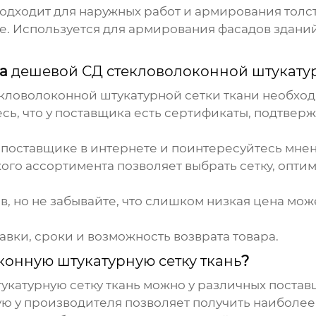
 Подходит для наружных работ и армирования толс
ше. Используется для армирования фасадов здан
ка
дешевой СД стекловолоконной штукатур
кловолоконной штукатурной сетки ткани
необход
сь, что у поставщика есть сертификаты, подтве
 поставщике в интернете и поинтересуйтесь мне
го ассортимента позволяет выбрать сетку, опти
, но не забывайте, что слишком низкая цена може
авки, сроки и возможность возврата товара.
онную штукатурную сетку ткань
?
катурную сетку ткань
можно у различных постав
ю у производителя позволяет получить наиболее