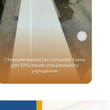
Стекловолокнистая сетчатая ткань
для EPS линия специального
улучшения