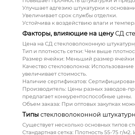
Повышает прочность штукатурки и предо
Улучшает адгезию штукатурки к основан
Увеличивает срок службы отделки.
Устойчива к воздействию влаги и темпер
Факторы, влияющие на цену
СД ст
Цена на
СД стекловолоконную штукатурну
Тип и плотность сетки:
Чем выше плотност
Размер ячейки:
Меньший размер ячейки у
Качество стекловолокна:
Использование в
увеличивает стоимость.
Наличие сертификатов:
Сертифицированн
Производитель:
Цены разных
заводов
-пр
предлагает конкурентоспособные цены.
Объем заказа:
При оптовых закупках можн
Типы
стекловолоконной штукатурн
Существует несколько основных типов
ст
Стандартная сетка:
Плотность 55-75 г/м2.