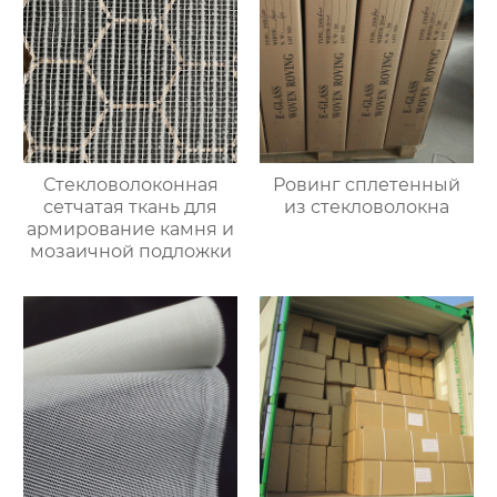
Стекловолоконная
Ровинг сплетенный
сетчатая ткань для
из стекловолокна
армирование камня и
мозаичной подложки