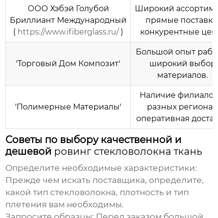
ООО Хэбэй Голубой
Широкий ассортиме
Бриллиант Международный
прямые поставки
(
https://www.ifiberglass.ru/
)
конкурентные цен
Большой опыт рабо
'Торговый Дом Композит'
широкий выбор
материалов.
Наличие филиалов
'Полимерные Материалы'
разных регионах
оперативная достав
Советы по выбору качественной и
дешевой
ровинг стекловолокна ткань
Определите необходимые характеристики:
Прежде чем искать поставщика, определите,
какой тип стекловолокна, плотность и тип
плетения вам необходимы.
Запросите образцы:
Перед заказом большой