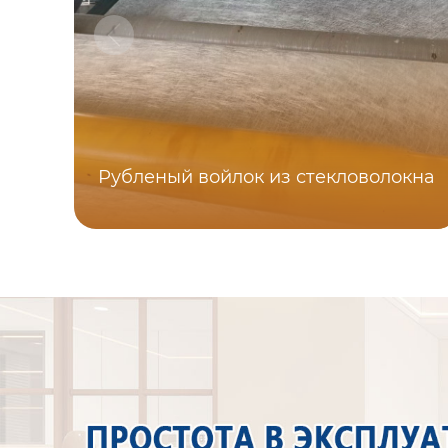
Рубленый войлок из стекловолокна