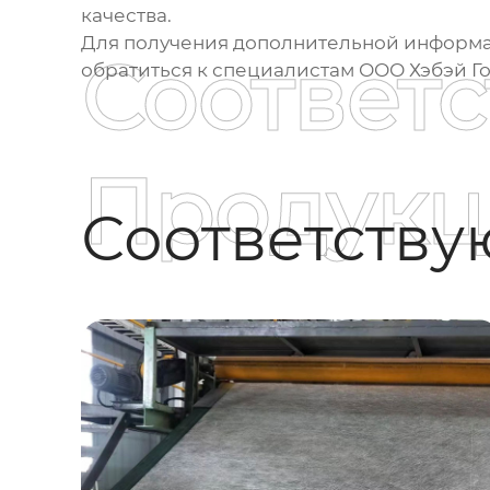
качества.
Для получения дополнительной информ
Соответ
обратиться к специалистам
ООО Хэбэй Г
Продукц
Соответств