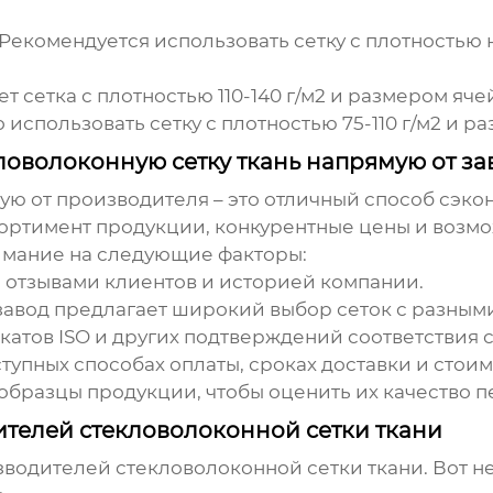
 Рекомендуется использовать сетку с плотностью 
ет сетка с плотностью 110-140 г/м2 и размером яче
 использовать сетку с плотностью 75-110 г/м2 и р
ловолоконную сетку ткань напрямую от за
ю от производителя – это отличный способ сэкон
ртимент продукции, конкурентные цены и возмо
имание на следующие факторы:
с отзывами клиентов и историей компании.
о завод предлагает широкий выбор сеток с разным
катов ISO и других подтверждений соответствия 
оступных способах оплаты, сроках доставки и сто
 образцы продукции, чтобы оценить их качество п
телей стекловолоконной сетки ткани
изводителей
стекловолоконной сетки ткани
. Вот 