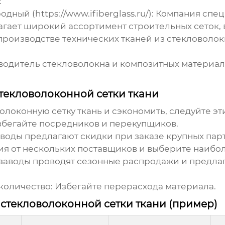
:
ый (https://www.ifiberglass.ru/)
: Компания спе
агает широкий ассортимент строительных сеток, в
 производстве технических тканей из стекловоло
водитель стекловолокна и композитных материал
стекловолоконной сетки ткани
локонную сетку ткань
и сэкономить, следуйте эт
Избегайте посредников и перекупщиков.
аводы предлагают скидки при заказе крупных пар
ия от нескольких поставщиков и выберите наибо
 заводы проводят сезонные распродажи и предла
количество
: Избегайте перерасхода материала.
 стекловолоконной сетки ткани (пример)