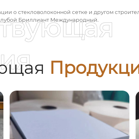
ации о
стекловолоконной сетке
и другом строите
ствующая
олубой Бриллиант Международный
.
ия
ующая
Продукц