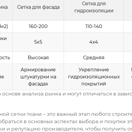
Сетка для
ика
Сетка для фасада
гидроизоляции
/м2)
160-200
110-140
йки
5x5
4x4
ость
Высокая
Средняя
Армирование
Укрепление
ие
штукатурки на
гидроизоляционных
фасадах
покрытий
основе анализа рынка и могут отличаться в зави
ой сетки ткани
– это важный этап любого строит
зобраться в основных аспектах выбора и покупки э
тки и репутацию производителя, чтобы получить 