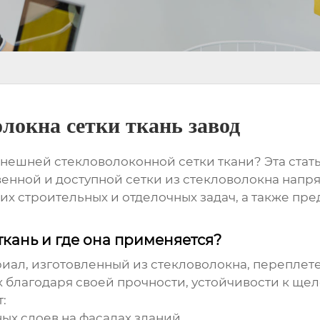
локна сетки ткань завод
нешней стекловолоконной сетки ткани
? Эта стат
енной и доступной сетки из стекловолокна напр
х строительных и отделочных задач, а также пр
ткань и где она применяется?
риал, изготовленный из стекловолокна, переплете
ях благодаря своей прочности, устойчивости к щ
:
х слоев на фасадах зданий.